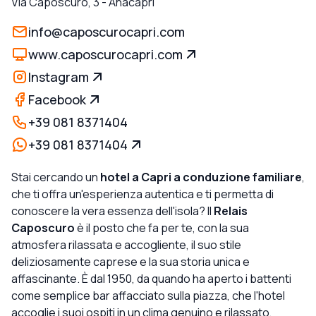
Via Caposcuro, 3
-
Anacapri
info@caposcurocapri.com
www.caposcurocapri.com
Instagram
Facebook
+39 081 8371404
+39 081 8371404
Stai cercando un
hotel a Capri a conduzione familiare
,
che ti offra un'esperienza autentica e ti permetta di
conoscere la vera essenza dell'isola? Il
Relais
Caposcuro
è il posto che fa per te, con la sua
atmosfera rilassata e accogliente, il suo stile
deliziosamente caprese e la sua storia unica e
affascinante. È dal 1950, da quando ha aperto i battenti
come semplice bar affacciato sulla piazza, che l'hotel
accoglie i suoi ospiti in un clima genuino e rilassato,