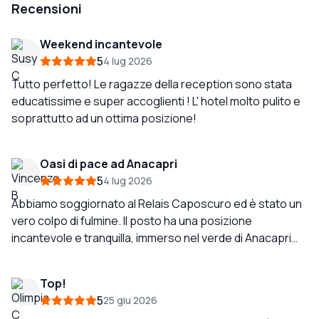
Recensioni
Weekend incantevole
5
4 lug 2026
Tutto perfetto! Le ragazze della reception sono stata
educatissime e super accoglienti ! L' hotel molto pulito e
soprattutto ad un ottima posizione!
Oasi di pace ad Anacapri
5
4 lug 2026
Abbiamo soggiornato al Relais Caposcuro ed è stato un
vero colpo di fulmine. Il posto ha una posizione
incantevole e tranquilla, immerso nel verde di Anacapri
ma a pochi minuti dal centro. L'host ed il personale sono
di una gentilezza rara: accoglienti, discreti e sempre
Top!
pronti con un consiglio. Ci hanno fatto sentire subito a
5
25 giu 2026
casa. Pulizia: impeccabile. La camera era curatissima in