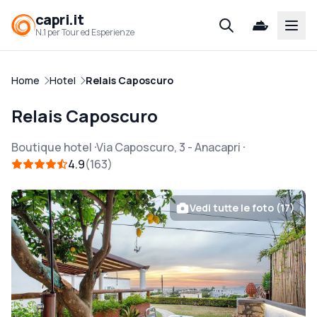
capri.it
Open
N.1 per Tour ed Esperienze
Home
Hotel
Relais Caposcuro
Relais Caposcuro
Boutique hotel
Via Caposcuro, 3
-
Anacapri
4.9
163
Vedi tutte le foto (17)