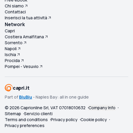
Chi siamo
Contattaci
Inserisci la tua attività
Network
Capri
Costiera Amalfitana
Sorrento
Napoli
Ischia
Procida
Pompei - Vesuvio
capri.it
Part of
BluBlu
- Naples Bay: all in one guide
©
2026
Caprionline Srl, VAT 07018010632
Company Info
Sitemap
Servizio clienti
Terms and conditions
Privacy policy
Cookie policy
Privacy preferences