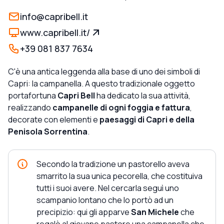
info@capribell.it
www.capribell.it/
+39 081 837 7634
C'è una antica leggenda alla base di uno dei simboli di
Capri: la campanella. A questo tradizionale oggetto
portafortuna
Capri Bell
ha dedicato la sua attività,
realizzando
campanelle di ogni foggia e fattura
,
decorate con elementi e
paesaggi di Capri e della
Penisola Sorrentina
.
Secondo la tradizione un pastorello aveva
smarrito la sua unica pecorella, che costituiva
tutti i suoi avere. Nel cercarla seguì uno
scampanio lontano che lo portò ad un
precipizio: qui gli apparve
San Michele
che
regalò al giovane pastore una campanella che