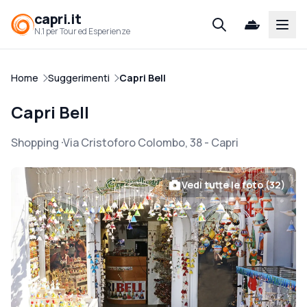
capri.it
Open
N.1 per Tour ed Esperienze
Home
Suggerimenti
Capri Bell
Capri Bell
Shopping
Via Cristoforo Colombo, 38
-
Capri
Vedi tutte le foto (32)