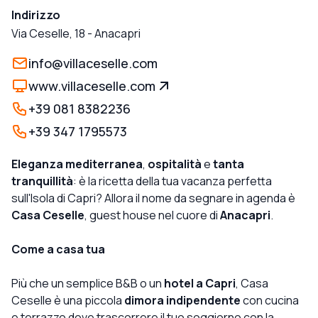
Indirizzo
Via Ceselle, 18
-
Anacapri
info@villaceselle.com
www.villaceselle.com
+39 081 8382236
+39 347 1795573
Eleganza mediterranea
,
ospitalità
e
tanta
tranquillità
: è la ricetta della tua vacanza perfetta
sull'Isola di Capri? Allora il nome da segnare in agenda è
Casa Ceselle
, guest house nel cuore di
Anacapri
.
Come a casa tua
Più che un semplice B&B o un
hotel a Capri
, Casa
Ceselle è una piccola
dimora indipendente
con cucina
e terrazzo dove trascorrere il tuo soggiorno con la