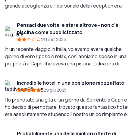
grande accoglienza e il personale della reception era
molto cordiale e disponibile. La colazione era buona e
abbondante tra cui scegliere, mangiare fuori era
Pensaci due volte, e stare altrove - non c'è
perfetto. Non c'è purtroppo piscina. Sembrava ci fosse
piscina come pubblicizzato
una vasca idromassaggio ma non abbiamo visto
2
11 set 2025
nessuno usarla. I nostri letti erano super confortevoli,
asciugamani puliti ogni giorno e lenzuola pulite dopo 2
In un recente viaggio in Italia, volevamo avere qualche
notti. Un generoso cesto di articoli da toeletta. Abbiamo
giorno di vero riposo e relax, così abbiamo speso in una
pensato che era un ottimo rapporto qualità-prezzo per
proprietà a Capri che aveva una piscina. L'idea era di
Capri.
trascorrere la prima giornata rilassandosi a bordo
piscina e la parte della scala della giornata esplorando
Incredibile hotel in una posizione mozzafiato
l'isola. Dopo aver notato che non c'era piscina da
5
29 giu 2025
nessuna parte ho chiesto al riguardo e la risposta
immediata è stata "è chiaramente indicato su Expedia e
Ho prenotato una gita di un giorno da Sorrento a Capri e
la prenotazione che la piscina è presso la nostra
ho deciso di pernottare, trovato questo fantastico hotel
struttura gemella, possiamo organizzare un drive, ed è di
era assolutamente stupendo il nostro unico rimpianto è
15 euro a persona. Subito ci siamo sentiti come truffati e
che non abbiamo potuto rimanere più a lungo. La
abbiamo passato il resto della giornata a vedere se
posizione era perfetta 10 minuti a piedi nella piccola città,
Probabilmente una delle migliori offerte di