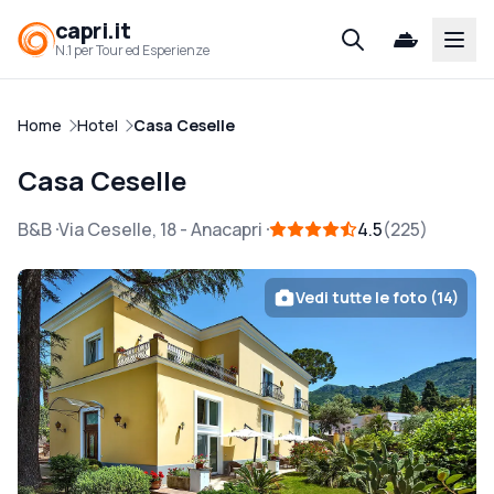
capri.it
Open
N.1 per Tour ed Esperienze
Home
Hotel
Casa Ceselle
Casa Ceselle
B&B
Via Ceselle, 18
-
Anacapri
4.5
225
Vedi tutte le foto (14)