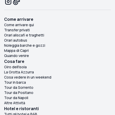
Come arrivare
Come arrivare qui
Transfer privati
Orari aliscafi e traghetti
Orari autobus
Noleggia barche e gozzi
Mappa di Capri
Quando venire
Cosa fare
Giro dell'isola
La Grotta Azzurra
Cosa vedere in un weekend
Tour in barca
Tour da Sorrento
Tour da Positano
Tour da Napoli
Altre Attività
Hotel e ristoranti
Tutti gli hotel e B&B