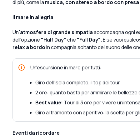
di più, come la
musica, con stereo a bordo con presa
Il mare in allegria
Un
'atmosfera di grande simpatia
accompagna ogni escu
dell'opzione
"Half Day"
che
"Full Day"
. E se vuoi qualc
relax a bordo
in compagnia soltanto del suono delle on
Un'escursione in mare per tutti:
Giro dell'isola completo, il top dei tour
2 ore: quanto basta per ammirare le bellezze d
Best value
! Tour di 3 ore per vivere un'intens
Giro al tramonto con aperitivo: la scelta per gli
Eventi da ricordare