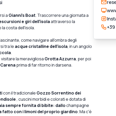
res
si
www
rsi a
Gianni's Boat
. Trascorrere una giornata a
Ins
escursioni e giri dell'isola
attraverso la
+39
la costa dell'isola.
fascinante, come navigare all'ombra degli
si tra le
acque cristalline dell'isola
, in un angolo
iccola
.
 visitare la meravigliosa
Grotta Azzurra
, per poi
a Carena
prima di far ritorno in darsena.
ti
con il tradizionale
Gozzo Sorrentino dei
endisole
, cuscini morbidi e colorati e dotata di
ia sempre fornita di bibite: dallo
champagne
fatto con i limoni del proprio giardino
. Ma c'è