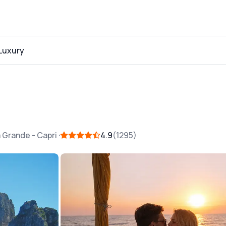
Luxury
a Grande
-
Capri
4.9
1295