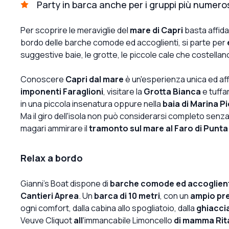
Party in barca anche per i gruppi più numero
Per scoprire le meraviglie del
mare di Capri
basta affida
bordo delle barche comode ed accoglienti, si parte per
suggestive baie, le grotte, le piccole cale che costellano 
Conoscere
Capri dal mare
è un'esperienza unica ed af
imponenti Faraglioni
, visitare la
Grotta Bianca
e tuffar
in una piccola insenatura oppure nella
baia di Marina P
Ma il giro dell'isola non può considerarsi completo senza
magari ammirare il
tramonto sul mare al Faro di Punt
Relax a bordo
Gianni's Boat dispone di
barche comode ed accoglien
Cantieri Aprea
. Un
barca di 10 metri
, con un
ampio pr
ogni comfort, dalla cabina allo spogliatoio, dalla
ghiaccia
Veuve Cliquot
all
'immancabile Limoncello
di mamma Rita 