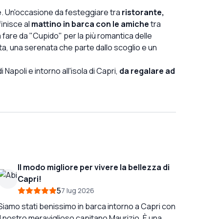
. Un'occasione da festeggiare tra
ristorante,
finisce al
mattino in barca con le amiche
tra
a fare da "Cupido" per la più romantica delle
ta, una serenata che parte dallo scoglio e un
i Napoli e intorno all'isola di Capri,
da regalare ad
Il modo migliore per vivere la bellezza di
Capri!
5
7 lug 2026
Siamo stati benissimo in barca intorno a Capri con
il nostro meraviglioso capitano Maurizio. È una