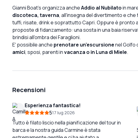
Gianni Boat's organizza anche
Addio al Nubilato
in mare
discoteca, taverna
, all'insegna del divertimento e che 
tuffi, risate, drink e soprattutto Capri. Oppure è pronto 
proposte di fidanzamento: una sosta in una baia riserva
brindisi all'ombra dei Faraglioni.
E' possibile anche
prenotare un'escursione
nel Golfo d
amici
, sposi, parenti in
vacanza o in Luna di Miele
.
Recensioni
Esperienza fantastica!
5
17 lug 2026
Tutto è filato liscio nella pianificazione del tour in
barca e la nostra guida Carmine è stata
estremamente gentile e ci ha aiutato a