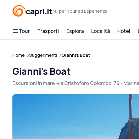
capri.it
N.1 per Tour ed Esperienze
Tour
Trasporti
Esplora
Località
Hotel
Home
Suggerimenti
Gianni's Boat
Gianni's Boat
Escursioni in mare
via Cristoforo Colombo, 79 - Marin