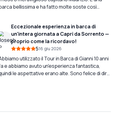
barca bellissima e ha fatto molte soste così
abbiamo potuto nuotare tutto intorno all'isola.
Assolutamente fantastico e uno dei momenti
Eccezionale esperienza in barca di
salienti del nostro viaggio: lo consiglio vivamente!
un'intera giornata a Capri da Sorrento —
proprio come la ricordavo!
5
16 giu 2026
Abbiamo utilizzato il Tour in Barca di Gianni 10 anni
fa e abbiamo avuto un'esperienza fantastica,
quindi le aspettative erano alte. Sono felice di dire
che è stato altrettanto buono come lo ricordavo.
Siamo partiti da Sorrento per un'esperienza di
un'intera giornata a Capri, e il nostro capitano,
Carmine, è stato un professionista eccellente,
rilassato, flessibile e completamente in sintonia
con il tipo di giornata che volevamo. Gli abbiamo
detto fin dall'inizio che nuotare era importante
per noi, e che eravamo felici di saltare la Grotta