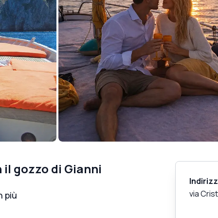
 il gozzo di Gianni
Indiriz
via Cri
n più