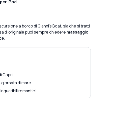
 per iPod
.
rsione a bordo di Gianni's Boat, sia che si tratti
osa di originale puoi sempre chiedere
massaggio
de.
i Capri
a giornata di mare
 inguaribili romantici