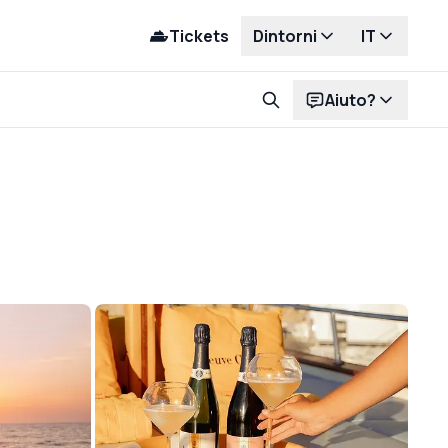
Tickets
Dintorni
IT
Aiuto?