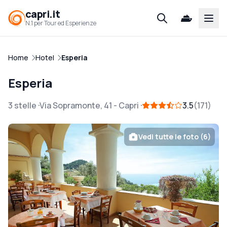
capri.it
Open
N.1 per Tour ed Esperienze
Home
Hotel
Esperia
Esperia
3 stelle
Via Sopramonte, 41
-
Capri
3.5
171
Vedi tutte le foto (6)