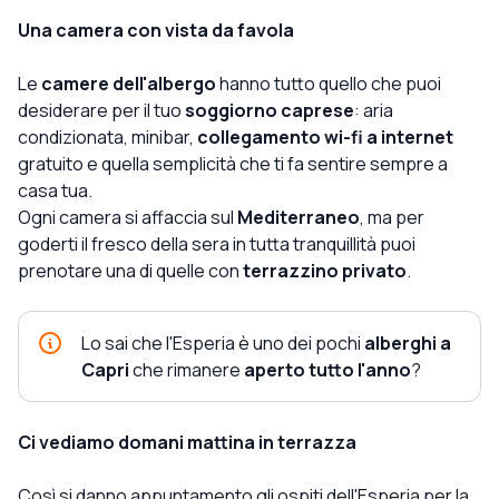
Una camera con vista da favola
Le
camere dell'albergo
hanno tutto quello che puoi
desiderare per il tuo
soggiorno caprese
: aria
condizionata, minibar,
collegamento wi-fi a internet
gratuito e quella semplicità che ti fa sentire sempre a
casa tua.
Ogni camera si affaccia sul
Mediterraneo
, ma per
goderti il fresco della sera in tutta tranquillità puoi
prenotare una di quelle con
terrazzino privato
.
Lo sai che l'Esperia è uno dei pochi
alberghi a
Capri
che rimanere
aperto tutto l'anno
?
Ci vediamo domani mattina in terrazza
Così si danno appuntamento gli ospiti dell'Esperia per la