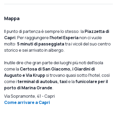
ogni punto di vista ❤. Quindi per chiunque volesse andare
a Capri consiglio vivamente questo Hotel, non solo per la
comodità e la bellezza della struttura stessa ma
Mappa
soprattutto perché avrete sempre gentilezza e un buon
sorriso.
Il punto di partenza è sempre lo stesso: la
Piazzetta di
Capri
. Per raggiungere
l'hotel Esperia
non ci vuole
molto:
5 minuti di passeggiata
tra i vicoli del suo centro
storico e sei arrivato in albergo.
Inutile dire che gran parte dei luoghi più noti dell'isola
come la
Certosa di San Giacomo, i Giardini di
Augusto e Via Krupp
si trovano quasi sotto l'hotel, così
come i
terminal di autobus, taxi
e la
funicolare per il
porto di Marina Grande
.
Via Sopramonte, 41
-
Capri
Come arrivare a Capri