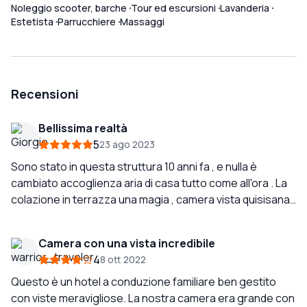
Noleggio scooter, barche
Tour ed escursioni
Lavanderia
Estetista
Parrucchiere
Massaggi
Recensioni
Bellissima realtà
5
23 ago 2023
Sono stato in questa struttura 10 anni fa , e nulla è
cambiato accoglienza aria di casa tutto come all'ora . La
colazione in terrazza una magia , camera vista quisisana
e sul mare di Marina Piccola , il suo punto forte prezzi
abbordabili e a meno di 5 minuti dalla piazzetta. Un plauso
Camera con una vista incredibile
alla bravissima Alessandra che ci ha subito accolti con
4
8 ott 2022
etica e professionalità nonostante la sua giovane età
grazie e spero di non impiegarci altri 10 anni per ritornare
Questo è un hotel a conduzione familiare ben gestito
a Capri. Grazie Esperia.
con viste meravigliose. La nostra camera era grande con