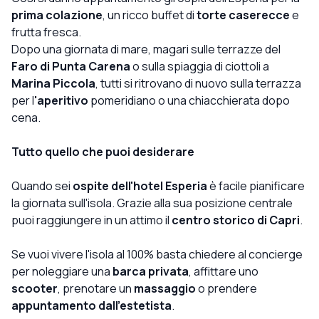
prima colazione
, un ricco buffet di
torte caserecce
e
frutta fresca.
Dopo una giornata di mare, magari sulle terrazze del
Faro di Punta Carena
o sulla spiaggia di ciottoli a
Marina Piccola
, tutti si ritrovano di nuovo sulla terrazza
per l
'aperitivo
pomeridiano o una chiacchierata dopo
cena.
Tutto quello che puoi desiderare
Quando sei
ospite dell'hotel Esperia
è facile pianificare
la giornata sull'isola. Grazie alla sua posizione centrale
puoi raggiungere in un attimo il
centro storico di Capri
.
Se vuoi vivere l'isola al 100% basta chiedere al concierge
per noleggiare una
barca privata
, affittare uno
scooter
, prenotare un
massaggio
o prendere
appuntamento dall'estetista
.