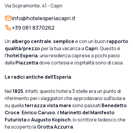
Via Sopramonte, 41
-
Capri
info@hotelesperiacapri.it
+39 081 8370262
Un
albergo centrale
,
semplice
e con un buon
rapporto
qualità/prezzo
per la tua vacanza a
Capri
. Questo è
l
'hotel Esperia
, una residenza caprese a pochi passi
dalla
Piazzetta
dove cortesia e ospitalità sono di casa.
Le radici antiche dell'Esperia
Nel
1825
, infatti, questo hotel a 3 stelle era un punto di
riferimento per i viaggiatori che approdavano sull'isola e
su quella
terrazza vista mare
sono passati
Benedetto
Croce
,
Enrico Caruso
, il
Marinetti del Manifesto
Futurista
e
Augusto Kopisch
, lo scrittore tedesco che
ha scoperto la
Grotta Azzurra
.