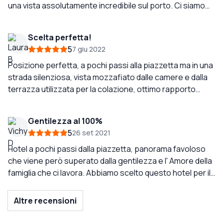
una vista assolutamente incredibile sul porto. Ci siamo
goduti ogni minuto del soggiorno sul balcone, abbiamo
persino comprato una bottiglia di vino da gustare. Il
Scelta perfetta!
personale era super cordiale e accomodante. I dolci fatti
5
7 giu 2022
in casa per la colazione erano deliziosi e il cappuccino
era eccellente. Questo hotel è una piccola escursione
Posizione perfetta, a pochi passi alla piazzetta ma in una
dal porto, ma ne vale davvero la pena.
strada silenziosa, vista mozzafiato dalle camere e dalla
terrazza utilizzata per la colazione, ottimo rapporto
qualità prezzo, personale gentile e disponibile, dido (il
pastore tedesco) meraviglioso!
Gentilezza al 100%
5
26 set 2021
Hotel a pochi passi dalla piazzetta, panorama favoloso
che viene però superato dalla gentilezza e l' Amore della
famiglia che ci lavora. Abbiamo scelto questo hotel per il
punto strategico ma soprattutto perché potevamo
portare il nostro piccolo cucciolo Gigio, scelta non fu mai
Altre recensioni
così perfetta. Ci siamo trovati davanti a delle persone
bellissime, sempre disponibili, ma soprattutto oneste su