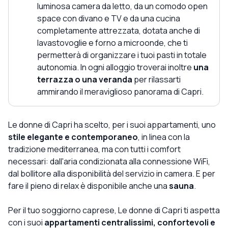
luminosa camera da letto, da un comodo open
space con divano e TV e da una cucina
completamente attrezzata, dotata anche di
lavastovoglie e forno a microonde, che ti
permetterà di organizzare i tuoi pasti in totale
autonomia. In ogni alloggio troverai inoltre
una
terrazza o una veranda
per rilassarti
ammirando il meraviglioso panorama di Capri.
Le donne di Capri ha scelto, per i suoi appartamenti, uno
stile elegante e contemporaneo
, in linea con la
tradizione mediterranea, ma con tutti i comfort
necessari: dall'aria condizionata alla connessione WiFi,
dal bollitore alla disponibilità del servizio in camera. E per
fare il pieno di relax è disponibile anche una
sauna
.
Per il tuo soggiorno caprese, Le donne di Capri ti aspetta
con i suoi
appartamenti centralissimi, confortevoli e