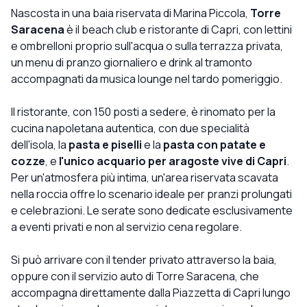
Nascosta in una baia riservata di Marina Piccola,
Torre
Saracena
è il beach club e ristorante di Capri, con lettini
e ombrelloni proprio sull'acqua o sulla terrazza privata,
un menu di pranzo giornaliero e drink al tramonto
accompagnati da musica lounge nel tardo pomeriggio.
Il ristorante, con 150 posti a sedere, è rinomato per la
cucina napoletana autentica, con due specialità
dell'isola, la
pasta e piselli
e la
pasta con patate e
cozze
, e
l'unico acquario per aragoste vive di Capri
.
Per un'atmosfera più intima, un'area riservata scavata
nella roccia offre lo scenario ideale per pranzi prolungati
e celebrazioni. Le serate sono dedicate esclusivamente
a eventi privati e non al servizio cena regolare.
Si può arrivare con il tender privato attraverso la baia,
oppure con il servizio auto di Torre Saracena, che
accompagna direttamente dalla Piazzetta di Capri lungo