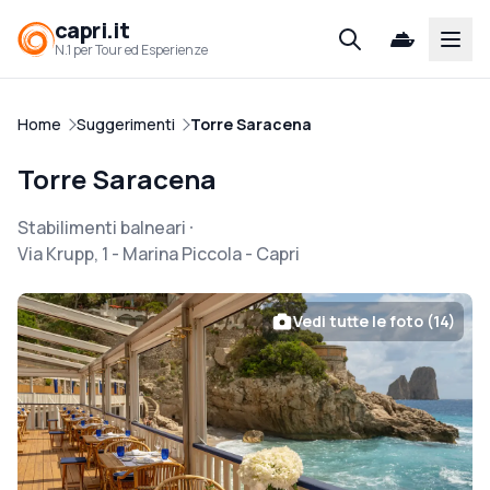
capri.it
Open
N.1 per Tour ed Esperienze
Home
Suggerimenti
Torre Saracena
Torre Saracena
Stabilimenti balneari
Via Krupp, 1 - Marina Piccola
-
Capri
Vedi tutte le foto (14)