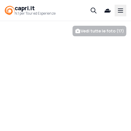
capri.it
Open
N.1 per Tour ed Esperienze
Vedi tutte le foto (17)