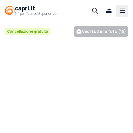
capri.it
Open
N.1 per Tour ed Esperienze
Vedi tutte le foto (15)
Cancellazione gratuita