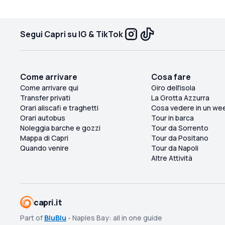
Segui Capri su IG & TikTok
Come arrivare
Cosa fare
Come arrivare qui
Giro dell'isola
Transfer privati
La Grotta Azzurra
Orari aliscafi e traghetti
Cosa vedere in un we
Orari autobus
Tour in barca
Noleggia barche e gozzi
Tour da Sorrento
Mappa di Capri
Tour da Positano
Quando venire
Tour da Napoli
Altre Attività
capri.it
Part of
BluBlu
- Naples Bay: all in one guide