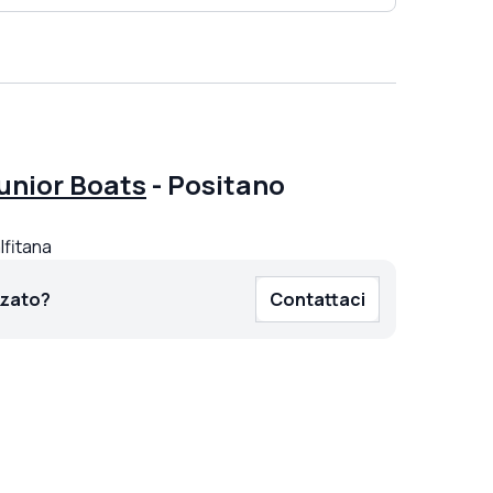
unior Boats
-
Positano
lfitana
zzato?
Contattaci