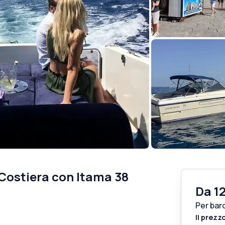
 Costiera con Itama 38
Da
1
Per bar
Il prezz