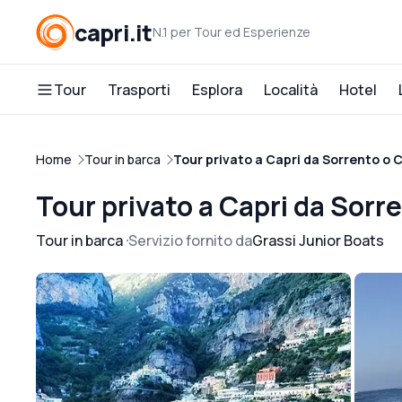
capri.it
N.1 per Tour ed Esperienze
Tour
Trasporti
Esplora
Località
Hotel
Home
Tour in barca
Tour privato a Capri da Sorrento o 
Tour privato a Capri da Sorr
Tour in barca
Servizio fornito da
Grassi Junior Boats