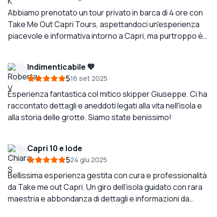
Abbiamo prenotato un tour privato in barca di 4 ore con
Take Me Out Capri Tours, aspettandoci un'esperienza
piacevole e informativa intorno a Capri, ma purtroppo è
stata estremamente deludente e preoccupante. Il
capitano sembrava immaturo e disinteressato durante
Indimenticabile 💙
tutto il tour. C'era quasi nessuna interazione o
5
16 set 2025
spiegazione riguardo ai dintorni, il che è stato deludente
perché questo doveva essere più di un semplice giro
Esperienza fantastica col mitico skipper Giuseppe. Ci ha
intorno all'isola. Ci aspettavamo di apprendere su Capri, i
raccontato dettagli e aneddoti legati alla vita nell'isola e
luoghi d'interesse e i posti che stavamo passando, ma
alla storia delle grotte. Siamo state benissimo!
siamo stati per lo più lasciati seduti lì senza alcuna guida
o coinvolgimento adeguato. Prima del tour, avevo
Capri 10 e lode
specificamente confermato che le maschere da
5
24 giu 2025
snorkeling sarebbero state disponibili a bordo. Tuttavia,
quando ci siamo fermati per nuotare e le abbiamo
Bellissima esperienza gestita con cura e professionalità
chieste, il capitano ha semplicemente detto che non ne
da Take me out Capri. Un giro dell’isola guidato con rara
aveva. Non c'è stata alcuna spiegazione, nessuna scusa
maestria e abbondanza di dettagli e informazioni da
e nessun tentativo di risolvere la situazione. La parte più
Peppe, abile marinaio di lungo corso, caprese doc.