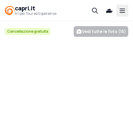
capri.it
Open
N.1 per Tour ed Esperienze
Vedi tutte le foto (15)
Cancellazione gratuita