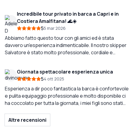
quantità di conversazione, era abbastanza vigile spesso
percepire quando abbiamo avuto una domanda. Il
Incredibile tour privato in barca a Capri e in
servizio a bordo era eccellente. Assicuratevi di pranzare
Costiera Amalfitana! 🌊☀️
da Il Cantuccio. Voglio anche evidenziare prenotare
5
5 mar 2026
questo viaggio con Arianna è stata un'esperienza molto
positiva. Vedere la Costiera Amalfitana dall’acqua è
Abbiamo fatto questo tour con gli amici ed è stata
bellissimo ma avere un ottimo Capitano come Salvatore
davvero un'esperienza indimenticabile. Il nostro skipper
lo rende eccezionale quindi chiedete sicuramente di lui.
Salvatore è stato molto professionale, cordiale e
attento ad ogni dettaglio. Il servizio era di alta qualità, la
barca era perfetta, e tutto era molto ben organizzato.
Giornata spettacolare esperienza unica
Sicuramente un'esperienza da ripetere! ⭐️ ⭐️⭐️⭐️⭐️⭐️
5
4 ott 2025
Esperienza a dir poco fantastica la barca è confortevole
e pulita equipaggio professionale e molto disponibile ci
ha coccolato per tutta la giornata, i miei figli sono stati
viziati e accontentati. Un esperienza da rifare il prossimo
anno.
Altre recensioni