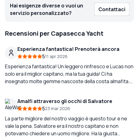
Hai esigenze diverse o vuoi un
Contattaci
servizio personalizzato?
Recensioni per Capasecca Yacht
Esperienza fantastica! Prenoterà ancora
5
11 apr 2026
Esperienza fantastica! Un leggero rinfresco e Lucas non
solo era il miglior capitano, ma la tua guida! Ci ha
insegnato molte gemme nascoste della costa almafita.
Prenoteremo sicuramente di nuovo. Prenotare è stato
super facile e sono sempre stati disponibili per qualsiasi
Amalfi attraverso gli occhi di Salvatore
domanda.
5
23 mar 2026
La parte migliore del nostro viaggio è questo tour e ne
vale la pena. Salvatore era il nostro capitano e non
potevamo chiedere un uomo migliore. Ha la giusta