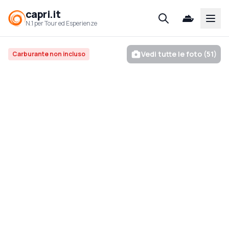
capri.it
Open
N.1 per Tour ed Esperienze
Vedi tutte le foto (51)
Carburante non incluso