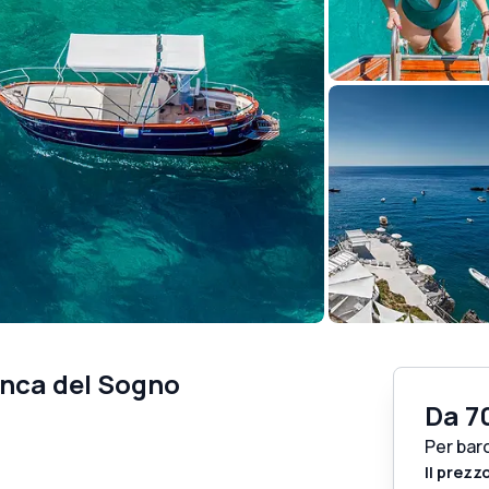
Conca del Sogno
Da
7
Per bar
Il prezz