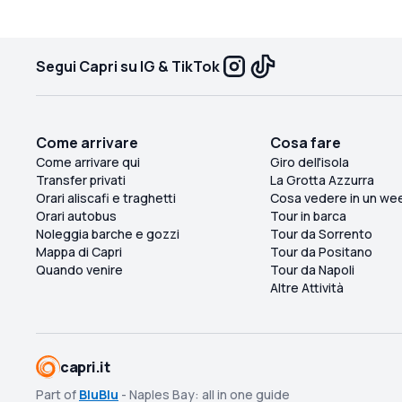
Segui Capri su IG & TikTok
Come arrivare
Cosa fare
Come arrivare qui
Giro dell'isola
Transfer privati
La Grotta Azzurra
Orari aliscafi e traghetti
Cosa vedere in un we
Orari autobus
Tour in barca
Noleggia barche e gozzi
Tour da Sorrento
Mappa di Capri
Tour da Positano
Quando venire
Tour da Napoli
Altre Attività
capri.it
Part of
BluBlu
- Naples Bay: all in one guide