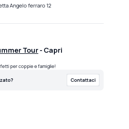
etta Angelo ferraro 12
ummer Tour
-
Capri
rfetti per coppie e famiglie!
zzato?
Contattaci