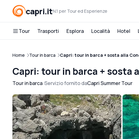
capri.it
N.1 per Tour ed Esperienze
Tour
Trasporti
Esplora
Località
Hotel
Home
Tour in barca
Capri: tour in barca + sosta alla Co
Capri: tour in barca + sosta
Tour in barca
Servizio fornito da
Capri Summer Tour