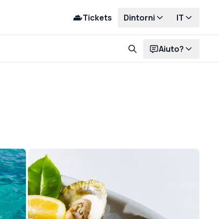
Tickets
Dintorni
IT
Aiuto?