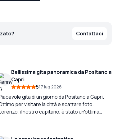
zzato?
Contattaci
Bellissima gita panoramica da Positano a
Capri
5
17 lug 2026
Piacevole gita di un giorno da Positano a Capri.
Ottimo per visitare la città e scattare foto.
Lorenzo, il nostro capitano, è stato un'ottima
guida. Ci siamo fermati nella zona di Spiaggia di
Marina Piccola per pranzo. Dopo pranzo abbiamo
preso un breve autobus di 10 minuti per
Un'esperienza fantastica