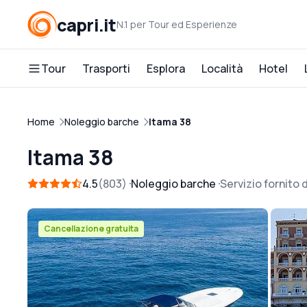
capri.it
N.1 per Tour ed Esperienze
Tour
Trasporti
Esplora
Località
Hotel
Home
Noleggio barche
Itama 38
Itama 38
4.5
803
Noleggio barche
Servizio fornito 
Cancellazione gratuita