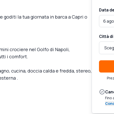
Data de
goditi la tua giornata in barca a Capri o
6 ago
Città di
mini crociere nel Golfo di Napoli,
ti i comfort.
agno, cucina, doccia calda e fredda, stereo,
esterna .
Prez
Canc
Fino 
Cond