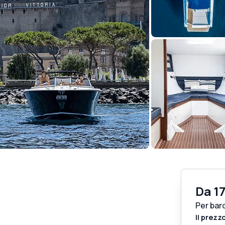
Da
1
Per bar
Il prezz