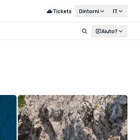
Tickets
Dintorni
IT
Aiuto?