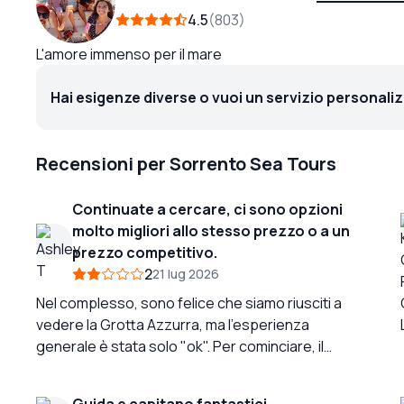
4.5
803
L'amore immenso per il mare
Hai esigenze diverse o vuoi un servizio personali
Recensioni per Sorrento Sea Tours
Continuate a cercare, ci sono opzioni
molto migliori allo stesso prezzo o a un
prezzo competitivo.
2
21 lug 2026
Nel complesso, sono felice che siamo riusciti a
vedere la Grotta Azzurra, ma l'esperienza
generale è stata solo "ok". Per cominciare, il
prezzo del tour in barca in sé non è molto
ragionevole, poi devi pagare per il prelievo al
Guida e capitano fantastici