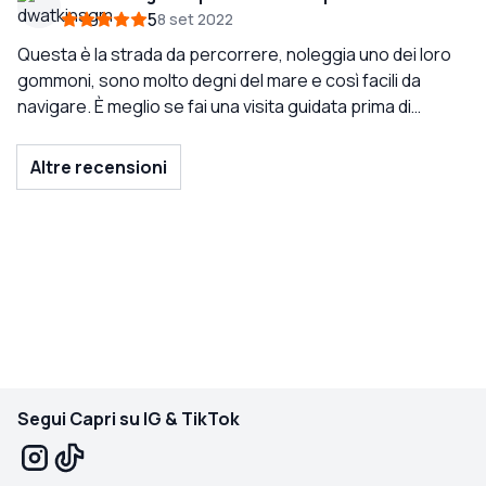
persone era molto pulito e dotata anche di una piccola
5
8 set 2022
ghiacciaia. Diciamo che la spesa vale il prezzo.
Questa è la strada da percorrere, noleggia uno dei loro
gommoni, sono molto degni del mare e così facili da
navigare. È meglio se fai una visita guidata prima di
imparare i posti migliori per nuotare, altrimenti puoi
capirlo. Danno ottimi consigli sull'ancoraggio ecc.,
Altre recensioni
torneranno indietro e noleggiano altre 2 volte prima di
partire. Prepara un piccolo pranzo, la barca viene fornita
con un dispositivo di raffreddamento.
Segui Capri su IG & TikTok