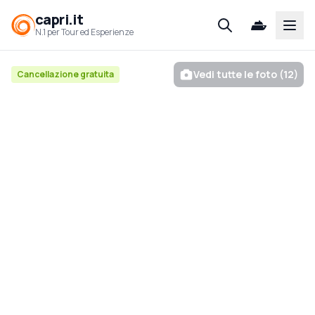
capri.it
Open
N.1 per Tour ed Esperienze
Vedi tutte le foto (12)
Cancellazione gratuita