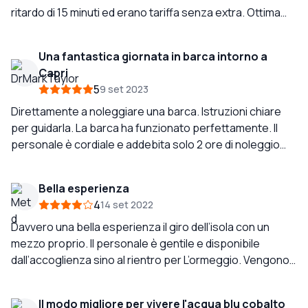
ritardo di 15 minuti ed erano tariffa senza extra. Ottima
esperienza per circondare Capri dal mare
Una fantastica giornata in barca intorno a
Capri
5
9 set 2023
Direttamente a noleggiare una barca. Istruzioni chiare
per guidarla. La barca ha funzionato perfettamente. Il
personale è cordiale e addebita solo 2 ore di noleggio
quando era fuori per 2 ore e mezza…
Bella esperienza
4
14 set 2022
Davvero una bella esperienza il giro dell’isola con un
mezzo proprio. Il personale è gentile e disponibile
dall’accoglienza sino al rientro per L’ormeggio. Vengono
fornite informazione anche su come pilotare la barca e
su dove poter ancorare. La barca, ideale per due
Il modo migliore per vivere l'acqua blu cobalto