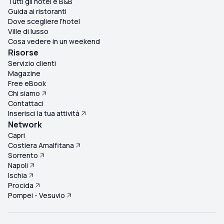
Tutti gli hotel e B&B
Guida ai ristoranti
Dove scegliere l'hotel
Ville di lusso
Cosa vedere in un weekend
Risorse
Servizio clienti
Magazine
Free eBook
Chi siamo
Contattaci
Inserisci la tua attività
Network
Capri
Costiera Amalfitana
Sorrento
Napoli
Ischia
Procida
Pompei - Vesuvio