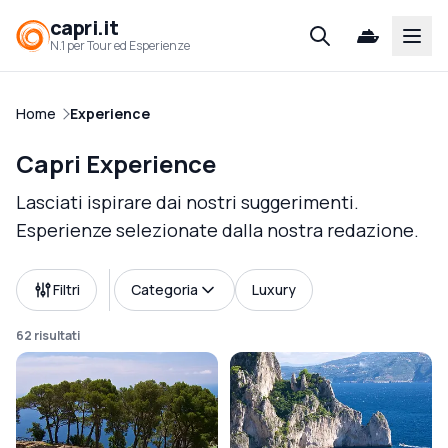
capri.it
Open
N.1 per Tour ed Esperienze
Home
Experience
Capri Experience
Lasciati ispirare dai nostri suggerimenti.
Esperienze selezionate dalla nostra redazione.
Filtri
Categoria
Luxury
62 risultati