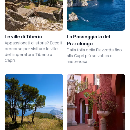
Le ville di Tiberio
La Passeggiata del
Appassionati di storia? Ecco il
Pizzolungo
percorso per visitare le ville
Dalla folla della Piazzetta fino
dell'imperatore Tiberio a
alla Capri più selvatica e
Capri.
misteriosa