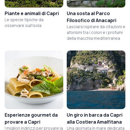
Piante e animali di Capri
Una sosta al Parco
Le specie tipiche da
Filosofico di Anacapri
osservare sull'isola
Lasciarsi ispirare da citazioni e
aforismi tra i colori e i profumi
della macchia mediterranea
Esperienze gourmet da
Un giro in barca da Capri
provare a Capri
alla Costiera Amalfitana
I migliori indirizzi per provare la
Una giornata in mare dedicata